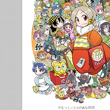
© むっく／とらのあな2015