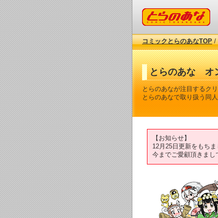
コミックとらのあな
コミックとらのあなTOP
/
とらのあな オ
とらのあなが注目するクリ
とらのあなで取り扱う同人
【お知らせ】
12月25日更新をも
今までご愛顧頂きまし