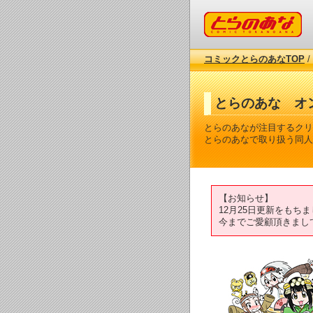
コミックとらのあな
コミックとらのあなTOP
/
とらのあな オ
とらのあなが注目するクリ
とらのあなで取り扱う同人
【お知らせ】
12月25日更新をも
今までご愛顧頂きまし