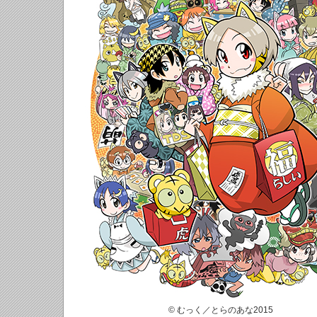
© むっく／とらのあな2015