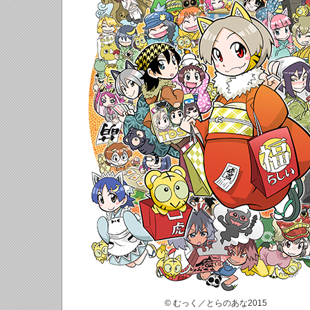
© むっく／とらのあな2015