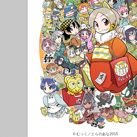
© むっく／とらのあな2015