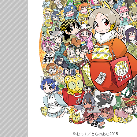
© むっく／とらのあな2015