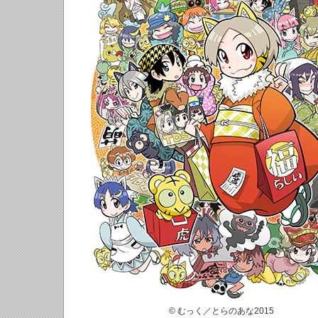
© むっく／とらのあな2015