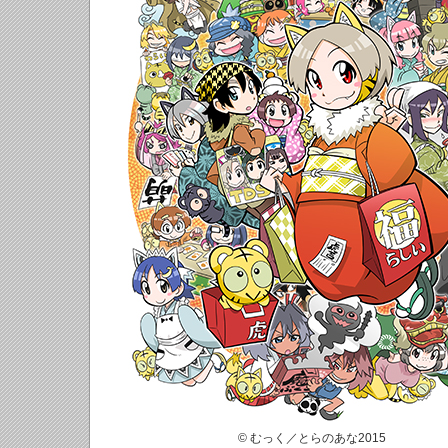
© むっく／とらのあな2015