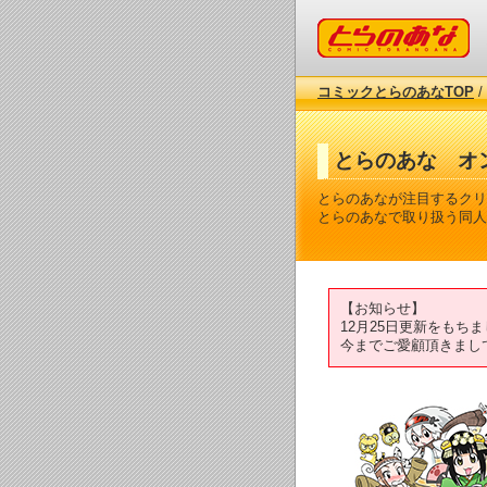
コミックとらのあな
コミックとらのあなTOP
/
とらのあな オ
とらのあなが注目するクリ
とらのあなで取り扱う同人
【お知らせ】
12月25日更新をも
今までご愛顧頂きまし