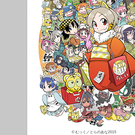
© むっく／とらのあな2015