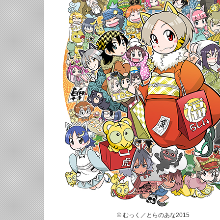
© むっく／とらのあな2015