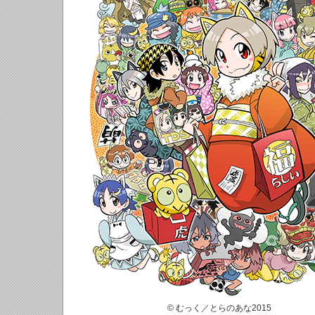
© むっく／とらのあな2015