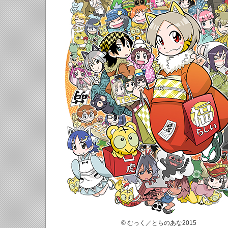
© むっく／とらのあな2015