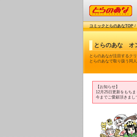
コミックとらのあな
コミックとらのあなTOP
/
とらのあな オ
とらのあなが注目するクリ
とらのあなで取り扱う同人
【お知らせ】
12月25日更新をも
今までご愛顧頂きまし