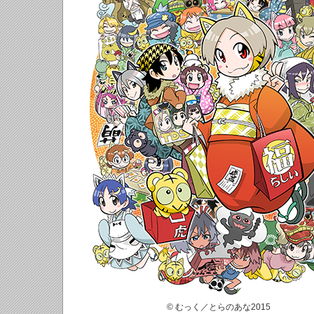
© むっく／とらのあな2015