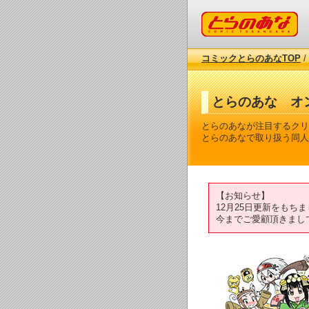
コミックとらのあな
コミックとらのあなTOP
/
とらのあな オ
とらのあなが注目するクリ
とらのあなで取り扱う同人
【お知らせ】
12月25日更新をも
今までご愛顧頂きまし