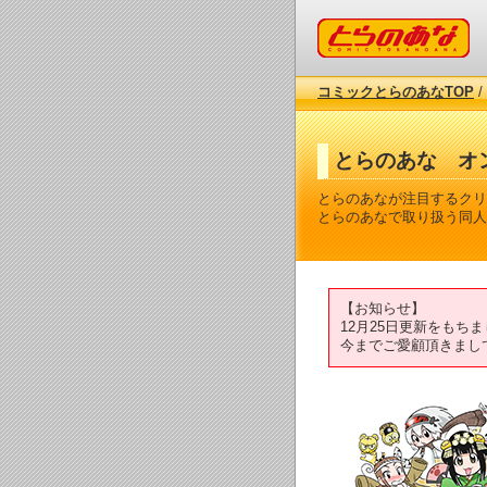
コミックとらのあな
コミックとらのあなTOP
/
とらのあな オ
とらのあなが注目するクリ
とらのあなで取り扱う同人
【お知らせ】
12月25日更新をも
今までご愛顧頂きまし