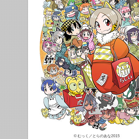
© むっく／とらのあな2015