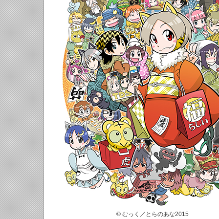
© むっく／とらのあな2015