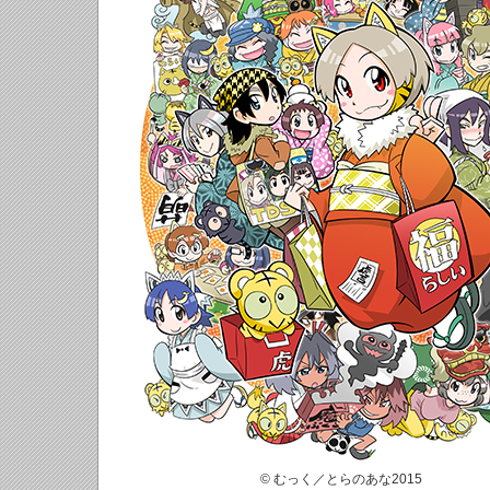
© むっく／とらのあな2015