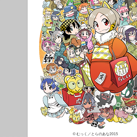
© むっく／とらのあな2015