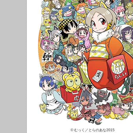
© むっく／とらのあな2015