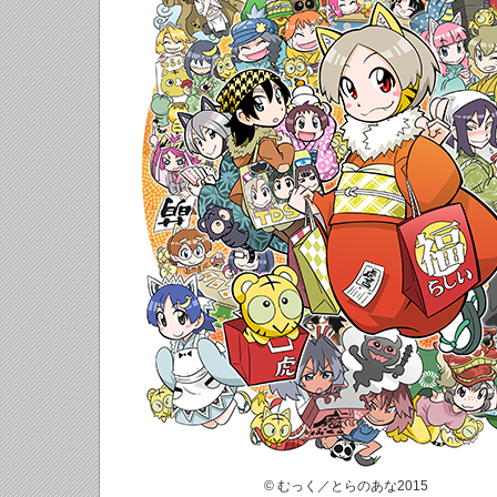
© むっく／とらのあな2015