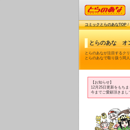
コミックとらのあな
コミックとらのあなTOP
/
とらのあな オ
とらのあなが注目するクリ
とらのあなで取り扱う同人
【お知らせ】
12月25日更新をも
今までご愛顧頂きまし