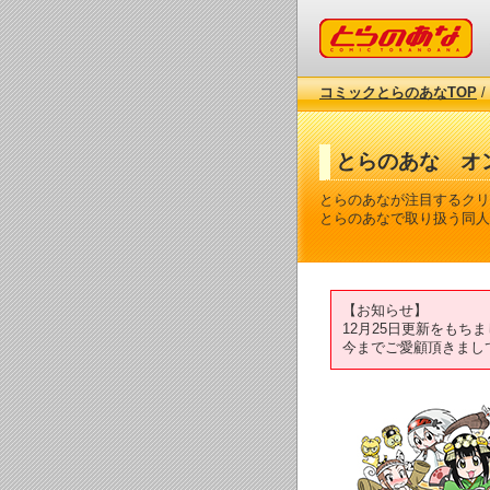
コミックとらのあな
コミックとらのあなTOP
/
とらのあな オ
とらのあなが注目するクリ
とらのあなで取り扱う同人
【お知らせ】
12月25日更新をも
今までご愛顧頂きまし