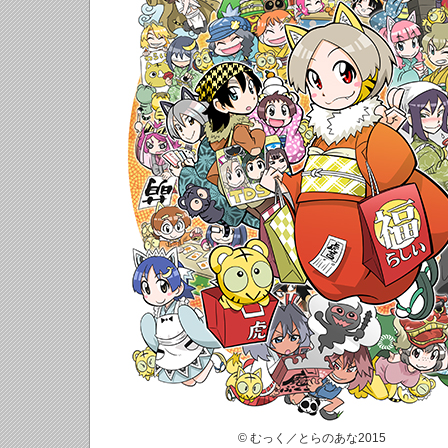
© むっく／とらのあな2015