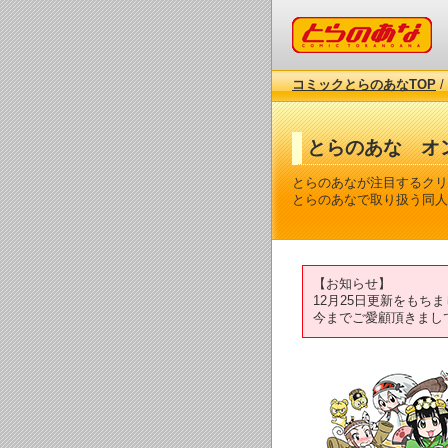
コミックとらのあな
コミックとらのあなTOP
/
とらのあな オ
とらのあなが注目するクリ
とらのあなで取り扱う同人
【お知らせ】
12月25日更新をも
今までご愛顧頂きまし