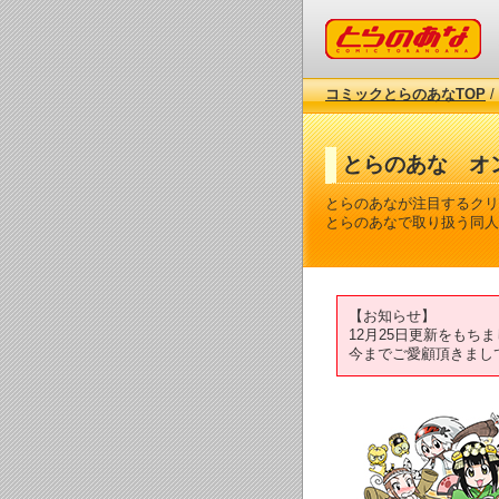
コミックとらのあな
コミックとらのあなTOP
/
とらのあな オ
とらのあなが注目するクリ
とらのあなで取り扱う同人
【お知らせ】
12月25日更新をも
今までご愛顧頂きまし