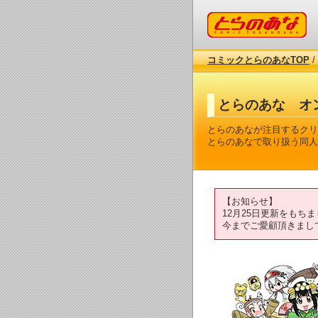
コミックとらのあな
コミックとらのあなTOP
/
とらのあな オ
とらのあなが注目するクリ
とらのあなで取り扱う同人
【お知らせ】
12月25日更新をも
今までご愛顧頂きまし