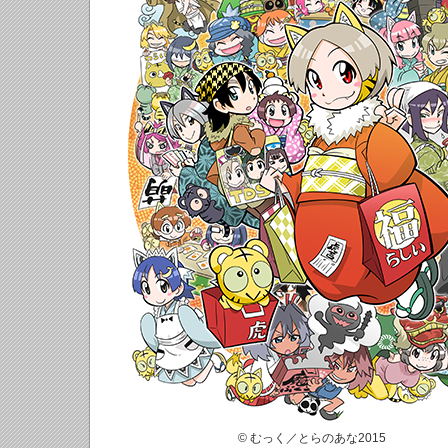
© むっく／とらのあな2015