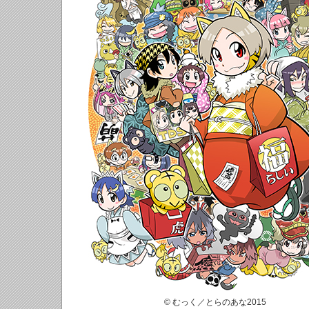
© むっく／とらのあな2015