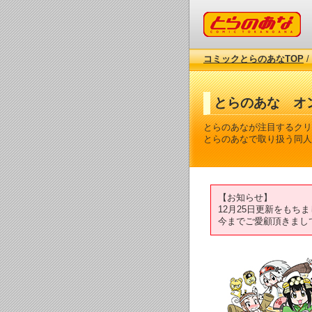
コミックとらのあな
コミックとらのあなTOP
/
とらのあな オ
とらのあなが注目するクリ
とらのあなで取り扱う同人
【お知らせ】
12月25日更新をも
今までご愛顧頂きまし