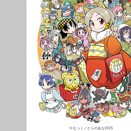
© むっく／とらのあな2015