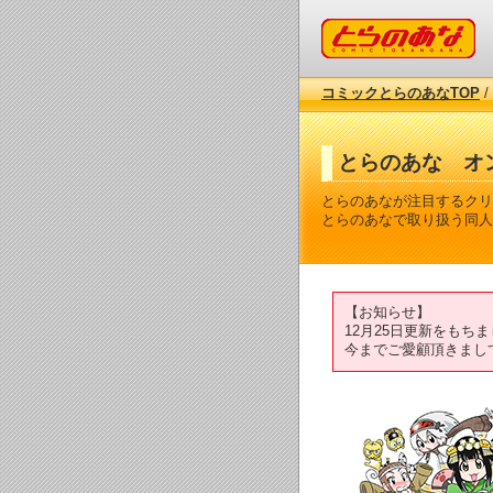
コミックとらのあな
コミックとらのあなTOP
/
とらのあな オ
とらのあなが注目するクリ
とらのあなで取り扱う同人
【お知らせ】
12月25日更新をも
今までご愛顧頂きまし