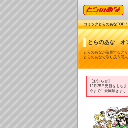
コミックとらのあな
コミックとらのあなTOP
/
とらのあな オ
とらのあなが注目するクリ
とらのあなで取り扱う同人
【お知らせ】
12月25日更新をも
今までご愛顧頂きまし