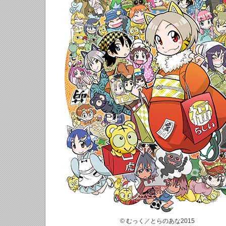
© むっく／とらのあな2015