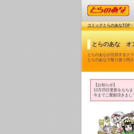
コミックとらのあな
コミックとらのあなTOP
/
とらのあな オ
とらのあなが注目するクリ
とらのあなで取り扱う同人
【お知らせ】
12月25日更新をも
今までご愛顧頂きまし