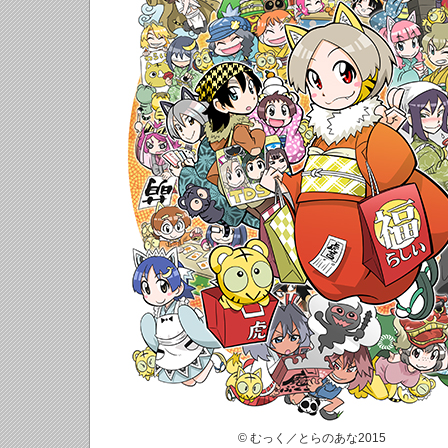
© むっく／とらのあな2015