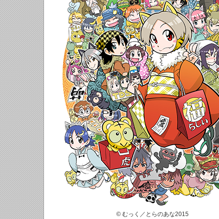
© むっく／とらのあな2015