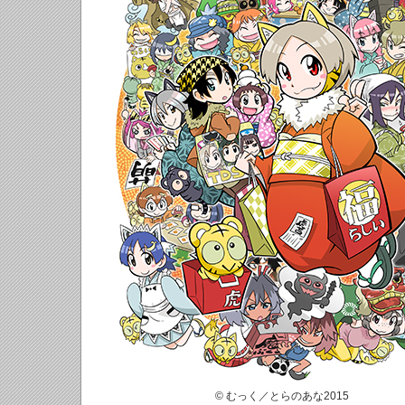
© むっく／とらのあな2015