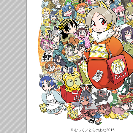
© むっく／とらのあな2015