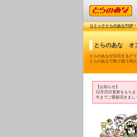
コミックとらのあな
コミックとらのあなTOP
/
とらのあな オ
とらのあなが注目するクリ
とらのあなで取り扱う同人
【お知らせ】
12月25日更新をも
今までご愛顧頂きまし