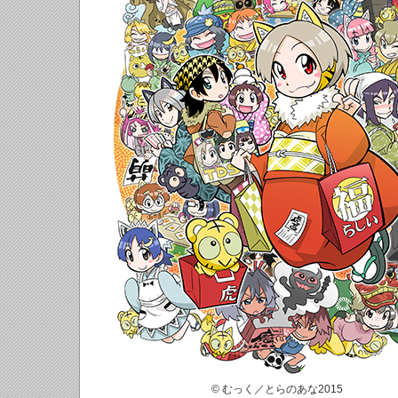
© むっく／とらのあな2015