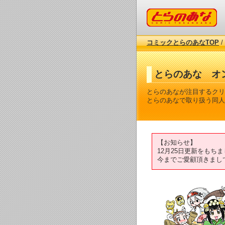
コミックとらのあな
コミックとらのあなTOP
/
とらのあな オ
とらのあなが注目するクリ
とらのあなで取り扱う同人
【お知らせ】
12月25日更新をも
今までご愛顧頂きまし