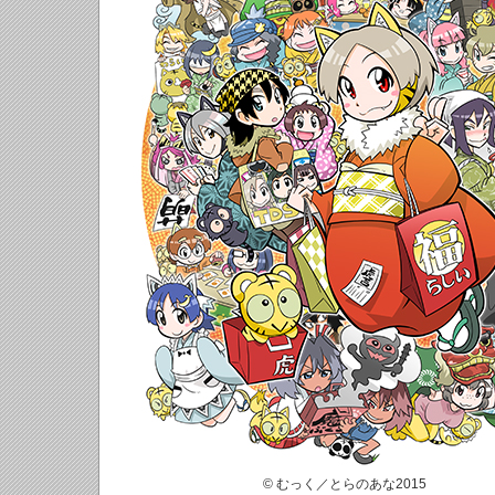
© むっく／とらのあな2015