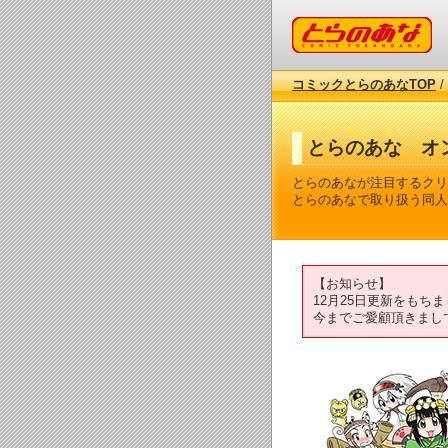
コミックとらのあな
コミックとらのあなTOP
/
とらのあな オ
とらのあなが注目するクリ
とらのあなで取り扱う同人
【お知らせ】
12月25日更新をも
今までご愛顧頂きまし