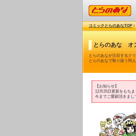
コミックとらのあな
コミックとらのあなTOP
/
とらのあな オ
とらのあなが注目するクリ
とらのあなで取り扱う同人
【お知らせ】
12月25日更新をも
今までご愛顧頂きまし