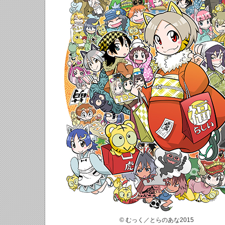
© むっく／とらのあな2015