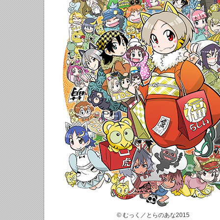
© むっく／とらのあな2015